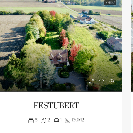
VENDU
FESTUBERT
5
2
1
130m2