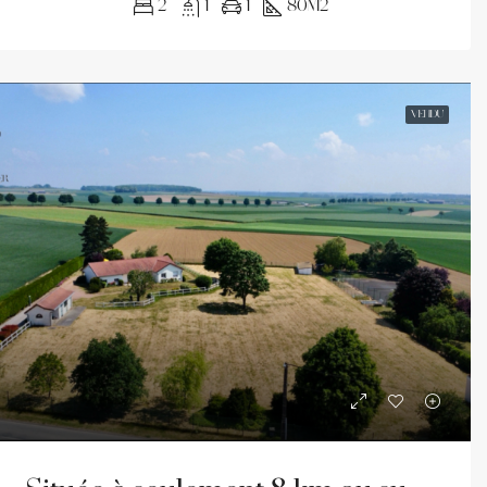
2
1
1
80m2
VENDU