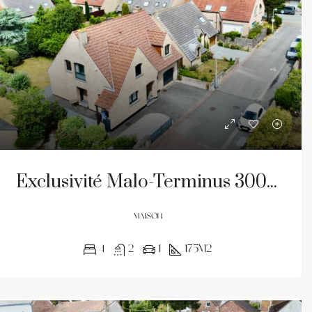
Exclusivité Malo-Terminus 300m de la Plage
MAISON
4
2
1
175m2