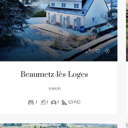
Beaumetz-lès-Loges
MAISON
4
1
1
120m2