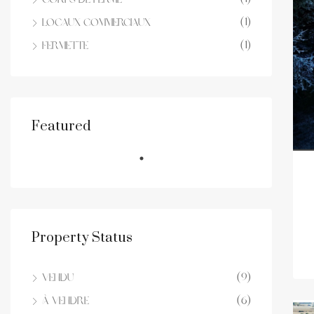
Corps de ferme
(1)
locaux commerciaux
(1)
Fermette
Featured
Property Status
(9)
Vendu
(6)
À vendre