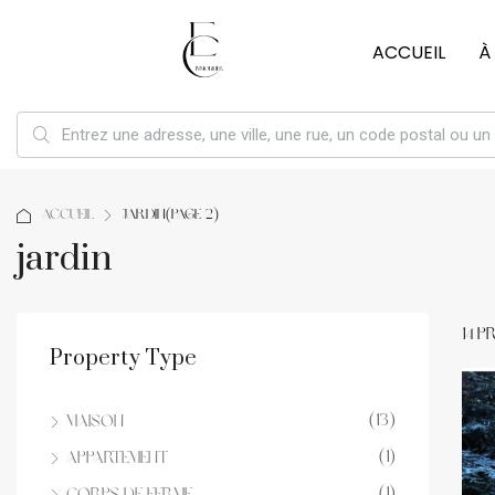
ACCUEIL
À
Accueil
jardin
(Page 2)
jardin
14 P
Property Type
(13)
Maison
(1)
Appartement
(1)