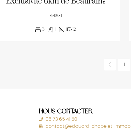
Exclusivité 6km de Beaurains
MAISON
3
1
115m2
1
Nous Contacter
06 73 65 41 50
contact@edouard-chapelet-immobili