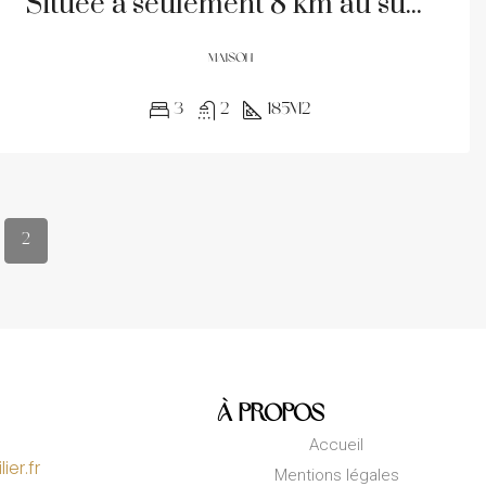
Située à seulement 8 km au sud-est d’Arras, cette propriété offre un accès pratique à l’autoroute A1, facilitant ainsi les déplacements.
MAISON
3
2
185m2
2
À Propos
Accueil
er.fr
Mentions légales