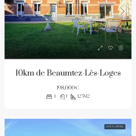
10km de Beaumtez-Lès-Loges
198,000€
4
1
125m2
SOUS OFFRE