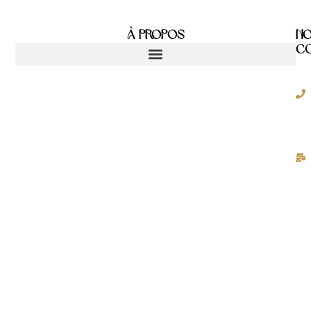
À Propos
N
C