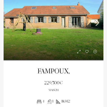
FAMPOUX,
229,500€
MAISON
4
1
116m2