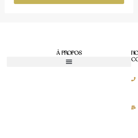
À Propos
N
C