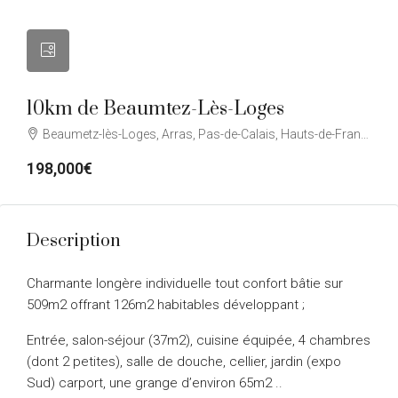
10km de Beaumtez-Lès-Loges
Beaumetz-lès-Loges, Arras, Pas-de-Calais, Hauts-de-France, France métropolitaine, 62123, France
198,000€
Description
Charmante longère individuelle tout confort bâtie sur
509m2 offrant 126m2 habitables développant ;
Entrée, salon-séjour (37m2), cuisine équipée, 4 chambres
(dont 2 petites), salle de douche, cellier, jardin (expo
Sud) carport, une grange d’environ 65m2 ..