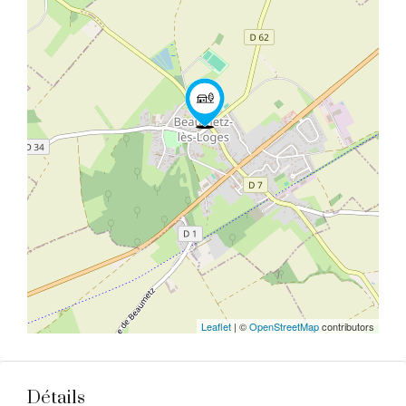
Leaflet
| ©
OpenStreetMap
contributors
Détails